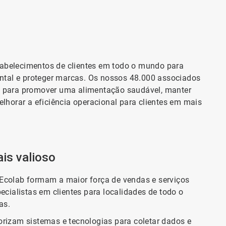
Art
1
of
2
abelecimentos de clientes em todo o mundo para
ental e proteger marcas. Os nossos 48.000 associados
o para promover uma alimentação saudável, manter
lhorar a eficiência operacional para clientes em mais
Art
ais valioso
2
of
2
Ecolab formam a maior força de vendas e serviços
ecialistas em clientes para localidades de todo o
as.
orizam sistemas e tecnologias para coletar dados e